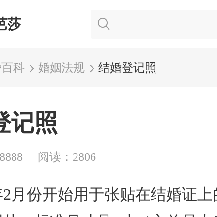
芭莎
婚百科
婚姻法规
结婚登记照
登记照
888
阅读：2806
6年2月份开始用于张贴在结婚证