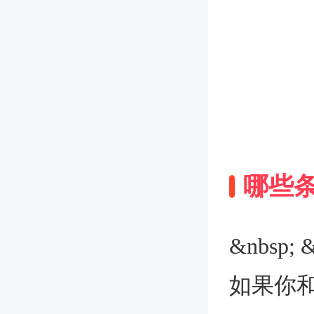
哪些
&nbsp;
如果你