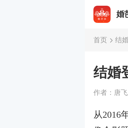
婚
首页
结
结婚
作者：唐飞8
从201