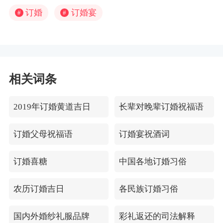
一个人，除了我的爸爸妈妈，我的生命中又多了
到自己的另一半，共度幸福生活。&nbsp;订婚宴
订婚
订婚宴
#
#
一位亲人，她就是我的爱人——XX小姐。从今天
女方讲话范文:2：尊敬的各位来宾，大家好！今
开始，我就算是一个有小家庭的人了。在我看
天是我与XX先生订婚的大喜日子，我和XX先
来，爱不仅仅是一种情感，更意味着责任和担
生，X年相识，X年相爱，一路走来有过欢笑也有
当，从今以后，我将和XX小姐一起生活，一起面
过不愉快。今天，我俩终于要修成正果了，我非
相关词条
对人生的风风雨雨，我会尽力做好一个丈夫，尽
常开心，非常幸福，也非常激动。在这里，我想
到自己的责任，不会让我的爱人、...
表达三个感谢。首先，感谢各位来宾，大家能来
2019年订婚黄道吉日
长辈对晚辈订婚祝福语
参加我和XX先生的订婚宴，能来为我们捧场，是
订婚父母祝福语
订婚宴祝酒词
我的荣幸，谢谢你们，祝你们在工作中开开心
心，祝你们在生活中幸幸福福，祝你们每一天都
订婚喜糖
中国各地订婚习俗
快快乐乐！其次，我要感谢双方的父母，两位爸
爸两位妈妈，谢谢你们把我和XX先生养大成人，
农历订婚吉日
各民族订婚习俗
教我们学走路，教我们学说话，教我们学做人，
国内外婚纱礼服品牌
彩礼返还的司法解释
教我们爱生活。以前...