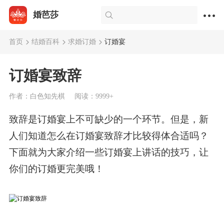
婚芭莎
首页
结婚百科
求婚订婚
订婚宴
订婚宴致辞
作者：白色知先棋
阅读：9999+
致辞是订婚宴上不可缺少的一个环节。但是，新
人们知道怎么在订婚宴致辞才比较得体合适吗？
下面就为大家介绍一些订婚宴上讲话的技巧，让
你们的订婚更完美哦！