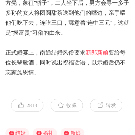
方凳，象征“轿子”，二人坐下后，男方会寻一多子
多孙的女人将团圆甜茶送到他们的嘴边，亲手喂
他们吃下去，连吃三口，寓意着“连中三元”，这就
是“摸富贵”习俗的由来。
正式婚宴上，南通结婚风俗要求
新郎新娘
要给每
位长辈敬酒，同时说出祝福话语，以示婚后仍不
忘家族恩情。
2813
收藏
转发
结婚
婚礼
新娘
#
#
#