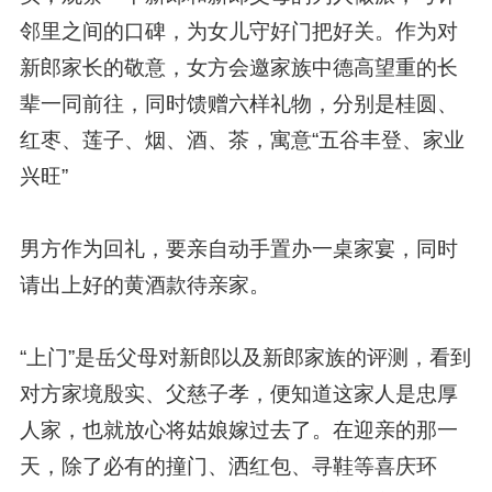
邻里之间的口碑，为女儿守好门把好关。作为对
新郎家长的敬意，女方会邀家族中德高望重的长
辈一同前往，同时馈赠六样礼物，分别是桂圆、
红枣、莲子、烟、酒、茶，寓意“五谷丰登、家业
兴旺”
男方作为回礼，要亲自动手置办一桌家宴，同时
请出上好的黄酒款待亲家。
“上门”是岳父母对新郎以及新郎家族的评测，看到
对方家境殷实、父慈子孝，便知道这家人是忠厚
人家，也就放心将姑娘嫁过去了。在迎亲的那一
天，除了必有的撞门、洒红包、寻鞋等喜庆环