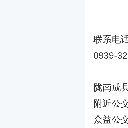
联系电
0939-3
陇南成
附近公
众益公交