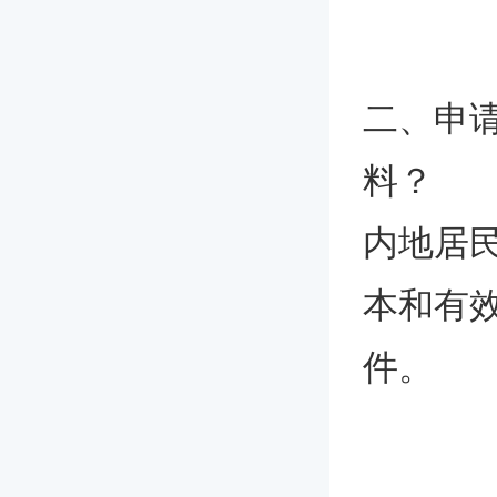
二、申
料？
内地居
本和有
件。