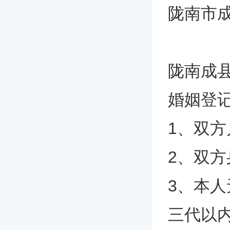
陇南市
陇南成
婚姻登
1、双
2、双
3、本
三代以