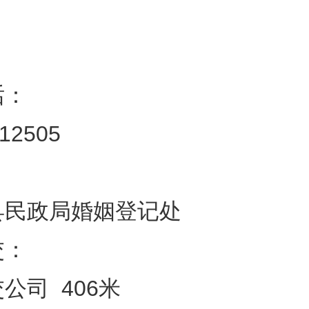
话：
212505
县民政局婚姻登记处
交：
公司 406米