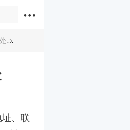
处
陇南成县民政局婚姻登记处
处
地址、联