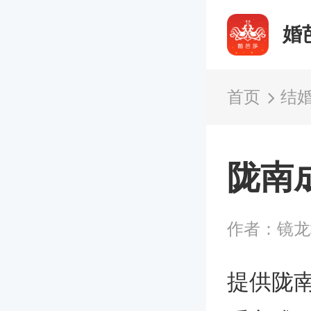
婚
首页
结
陇南
作者：镜
提供陇