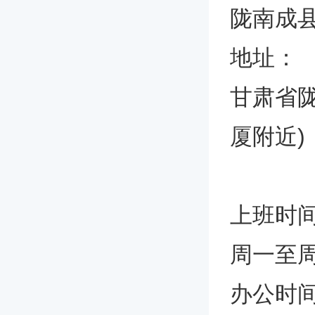
陇南成
地址：
甘肃省
厦附近)
上班时
周一至
办公时间上