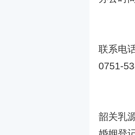
联系电
0751-5
韶关乳
婚姻登