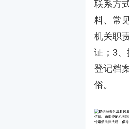
联系方
料、常
机关职
证；3
登记档
俗。