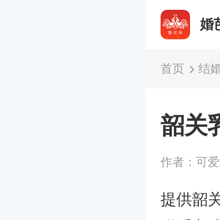
婚
首页
结
韶关
作者：可爱
提供韶