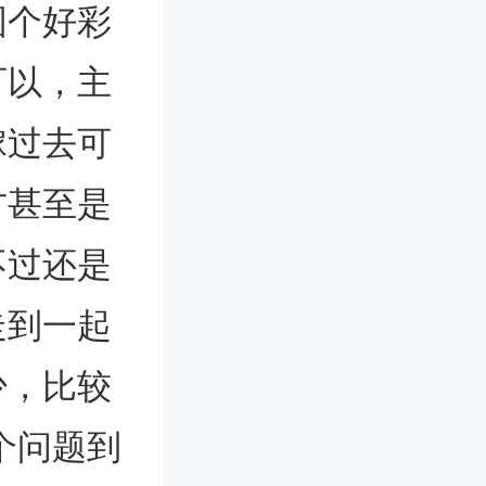
图个好彩
可以，主
嫁过去可
方甚至是
不过还是
走到一起
少，比较
个问题到