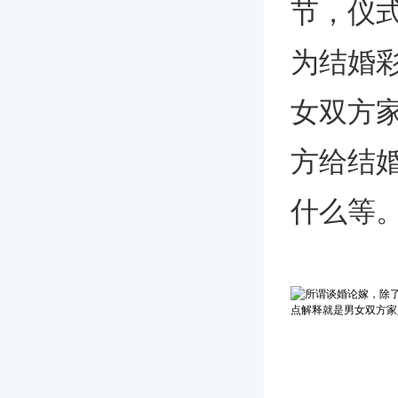
节，仪
为结婚
女双方
方给结
什么等