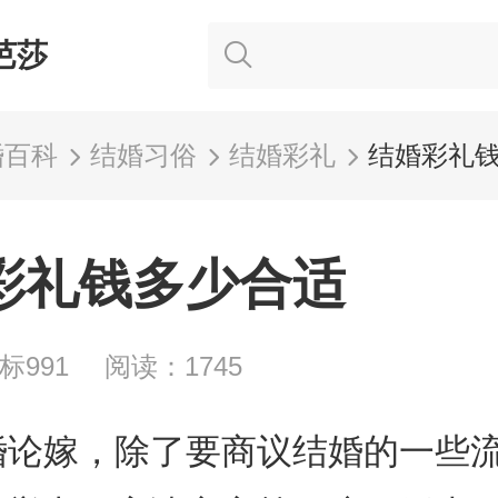
芭莎
婚百科
结婚习俗
结婚彩礼
结婚彩礼
彩礼钱多少合适
标991
阅读：1745
婚论嫁，除了要商议结婚的一些