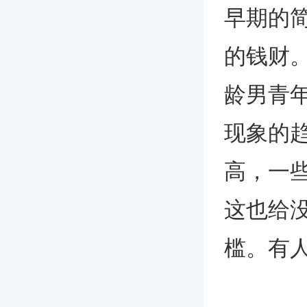
早期的
的钱财
龄男青
现象的
高，一
这也给
槛。有