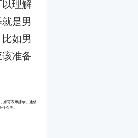
可以理解
释就是男
，比如男
应该准备