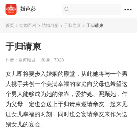
婚芭莎
首页
结婚百科
结婚习俗
于归之喜
于归请柬
于归请柬
作者：奈何顾城
阅读：7028
女儿即将要步入婚姻的殿堂，从此她将与一个男
人携手共创一个美满幸福的家庭向父母也希望这
个男人能够成为她的依靠，爱护她、照顾她，作
为父母一定也会送上于归请柬邀请亲友一起来见
证女儿幸福的时刻，同时也会宴请亲友来作为送
别女儿的宴会。