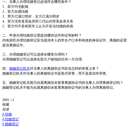
一、当事人办理结婚登记必须符合哪些条件？
1、双方均无配偶
2、双方自愿结婚
3、男方已满22周岁，女方已满20周岁
4、双方没有直系血亲和三代以内旁系血亲关系
5、双方均不患有医学上认为不应当结婚的疾病
二、申请办理结婚登记需提供哪些证件和证明材料？
内地居民办理结婚登记应当提供本人的常住户口本和有效的身份证件。离婚的还需
提供离婚证件。
三、办理婚姻登记可以选择在哪里办理吗？
办理婚姻登记可以选择在双方户籍地的任何一方办理。
四、
婚姻登记机关
对当事人的离婚协议书应负怎样的审查义务？
婚姻登记机关对当事人的离婚协议书是形式审查，而不是真实性审查。
五、婚姻登记机关能为自愿离婚但未签署离婚协议书的当事人办理离婚登记吗？
婚姻登记机关不能为自愿离婚但未签署离婚协议书的当事人办理离婚登记。
2691
+1
收藏
转发
#
结婚
#
结婚登记
#
婚姻登记