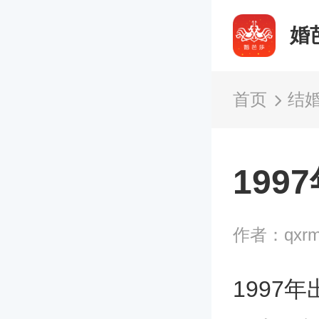
婚
首页
结
19
作者：qxrm
1997