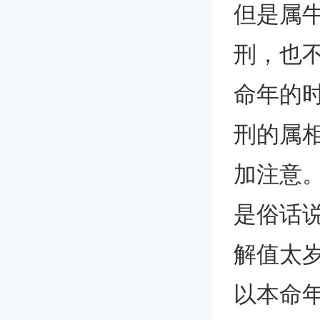
但是属
刑，也
命年的
刑的属
加注意
是俗话
解值太
以本命