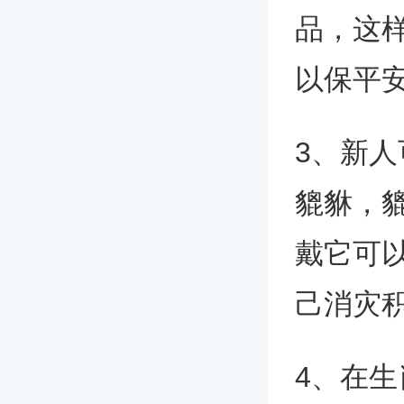
品，这
以保平
3、新
貔貅，
戴它可
己消灾
4、在