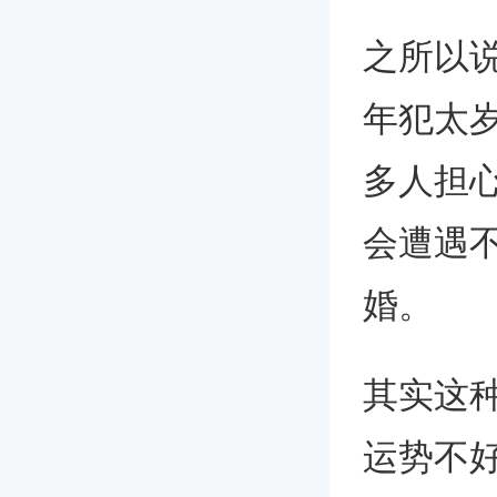
之所以
年犯太
多人担
会遭遇
婚。
其实这
运势不