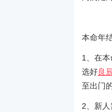
本命年
1、在
选好
良
至出门
2、新