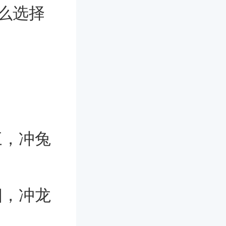
么选择
三，冲兔
四，冲龙