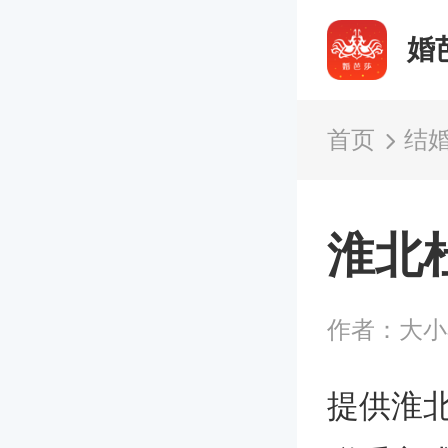
婚
首页
结
淮北
作者：大
提供淮