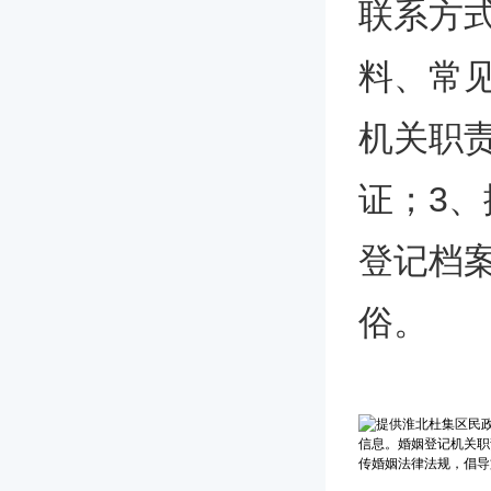
联系方
料、常
机关职
证；3
登记档
俗。