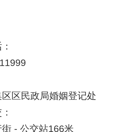
话：
011999
集区区民政局婚姻登记处
交：
街 - 公交站166米