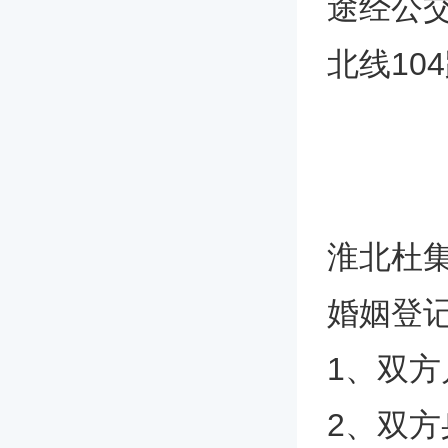
途经公交车
北线10
淮北杜
婚姻登
1、双
2、双