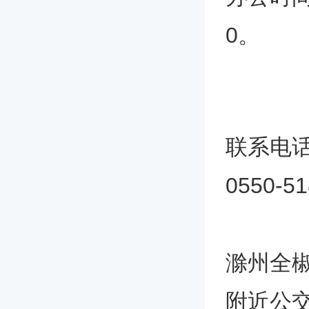
0。
联系电
0550-5
滁州全
附近公