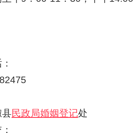
话：
182475
椒县
民政局婚姻登记
处
交：