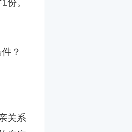
1份。
条件？
亲关系