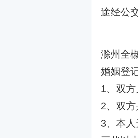
途经公交
滁州全
婚姻登
1、双
2、双
3、本