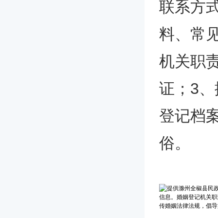
联系方
料、常
机关职
证；3
登记档
俗。