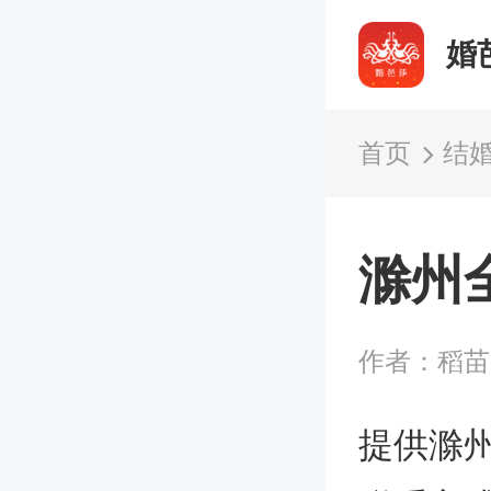
婚
首页
结
滁州
作者：稻
提供滁