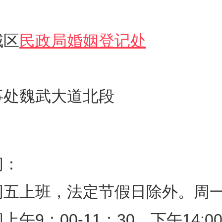
城区
民政局婚姻登记处
事处魏武大道北段
间：
周五上班，法定节假日除外。周
午9：00-11：30，下午14:00-