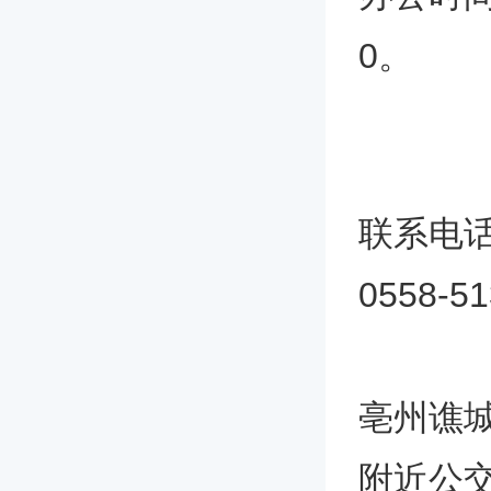
0。
联系电
0558-5
亳州谯
附近公