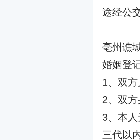
途经公交
亳州谯
婚姻登
1、双
2、双
3、本
三代以