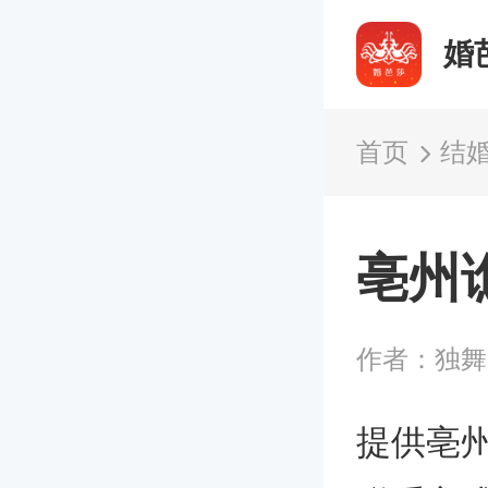
婚
首页
结
亳州
作者：独
提供亳