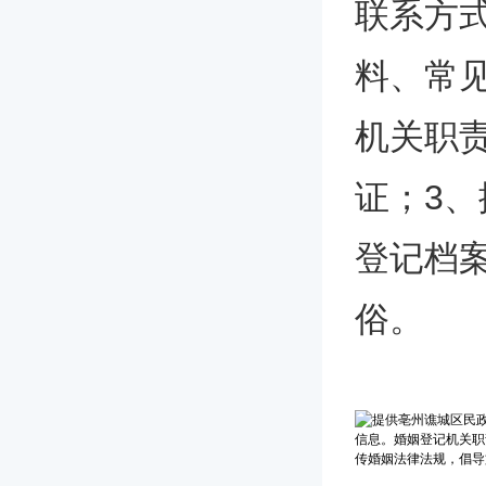
联系方
料、常
机关职
证；3
登记档
俗。