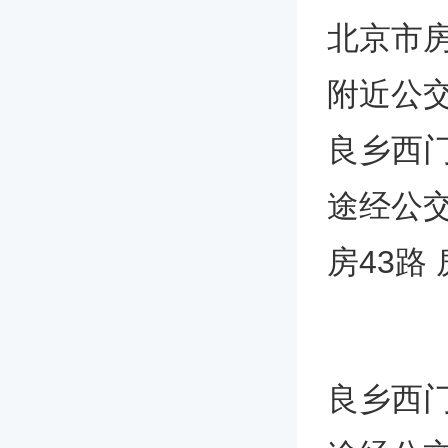
北京市
附近公
良乡西门(
途经公交
房43路 
良乡西门