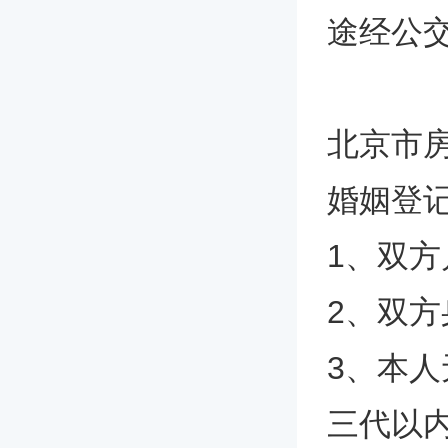
途经公交
北京市
婚姻登
1、双
2、双
3、本
三代以