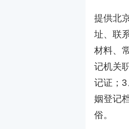
提供北
址、联
材料、
记机关
记证；
姻登记
俗。