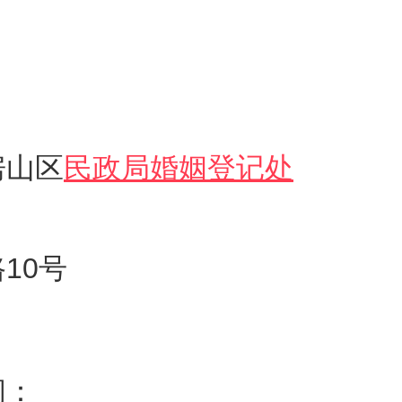
房山区
民政局婚姻登记处
10号
间：