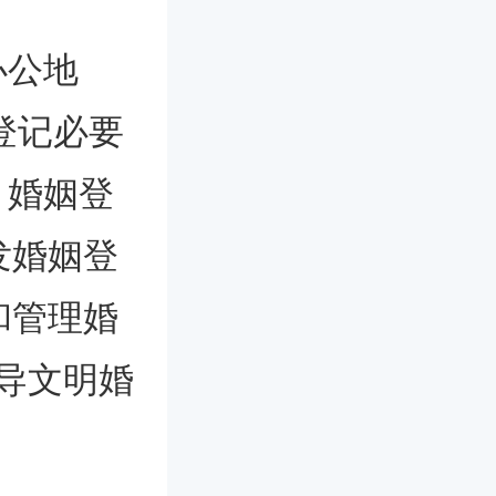
办公地
登记必要
。婚姻登
发婚姻登
和管理婚
导文明婚