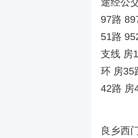
途经公交车
97路 8
51路 9
支线 房
环 房35
42路 
良乡西门(