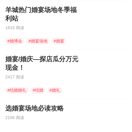
羊城热门婚宴场地冬季福
利站
1815 阅读
#
婚博会
#
婚宴场地
#
婚宴
婚宴/婚庆—探店瓜分万元
现金！
2417 阅读
#
结婚婚礼
#
结婚
#
婚礼
选婚宴场地必读攻略
2106 阅读