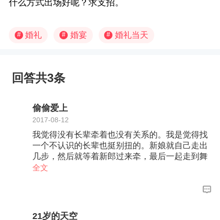
什么方式出场好呢？求支招。
婚礼
婚宴
婚礼当天
#
#
#
回答共3条
偷偷爱上
2017-08-12
我觉得没有长辈牵着也没有关系的。我是觉得找
一个不认识的长辈也挺别扭的。新娘就自己走出
几步，然后就等着新郎过来牵，最后一起走到舞
台中央，也很浪漫的。
全文
21岁的天空