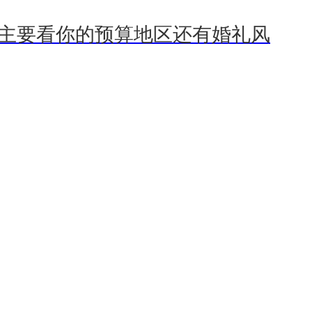
主要看你的预算地区还有婚礼风