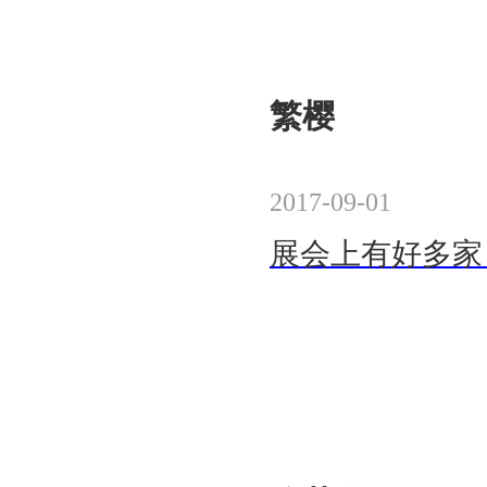
繁樱
2017-09-01
展会上有好多家