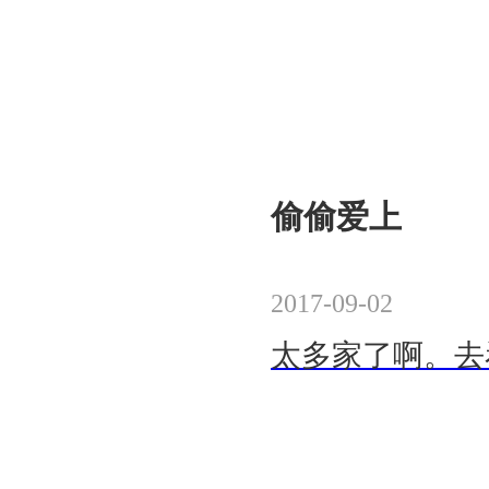
偷偷爱上
2017-09-02
太多家了啊。去