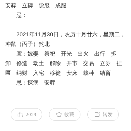
安葬 立碑 除服 成服
忌：
2021年11月30日，农历十月廿六，星期二，
冲鼠（丙子）煞北
宜：嫁娶 祭祀 开光 出火 出行 拆
卸 修造 动土 解除 开市 交易 立券 挂
匾 纳财 入宅 移徙 安床 栽种 纳畜
忌：探病 安葬
2059
收藏
转发