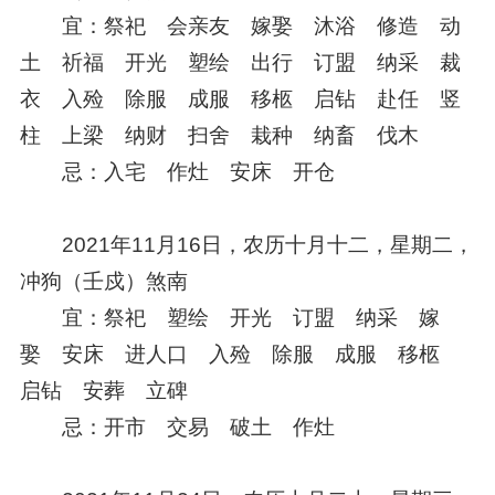
宜：祭祀 会亲友 嫁娶 沐浴 修造 动
土 祈福 开光 塑绘 出行 订盟 纳采 裁
衣 入殓 除服 成服 移柩 启钻 赴任 竖
柱 上梁 纳财 扫舍 栽种 纳畜 伐木
忌：入宅 作灶 安床 开仓
2021年11月16日，农历十月十二，星期二，
冲狗（壬戍）煞南
宜：祭祀 塑绘 开光 订盟 纳采 嫁
娶 安床 进人口 入殓 除服 成服 移柩
启钻 安葬 立碑
忌：开市 交易 破土 作灶