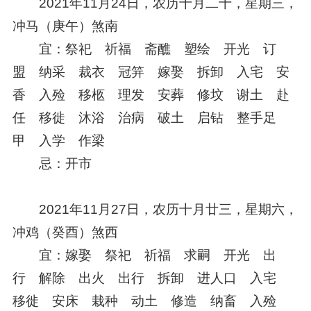
2021年11月24日，农历十月二十，星期三，
冲马（庚午）煞南
宜：祭祀 祈福 斋醮 塑绘 开光 订
盟 纳采 裁衣 冠笄 嫁娶 拆卸 入宅 安
香 入殓 移柩 理发 安葬 修坟 谢土 赴
任 移徙 沐浴 治病 破土 启钻 整手足
甲 入学 作梁
忌：开市
2021年11月27日，农历十月廿三，星期六，
冲鸡（癸酉）煞西
宜：嫁娶 祭祀 祈福 求嗣 开光 出
行 解除 出火 出行 拆卸 进人口 入宅
移徙 安床 栽种 动土 修造 纳畜 入殓