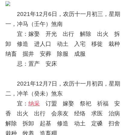
2021年12月6日，农历十一月初三，星期
一，冲马（壬午）煞南
宜：嫁娶 开光 出行 解除 出火 拆
卸 修造 进人口 动土 入宅 移徙 栽种
纳畜 掘井 安葬 除服 成服
忌：置产 安床
2021年12月7日，农历十一月初四，星期
二，冲羊（癸未）煞东
宜：
纳采
订盟 嫁娶 祭祀 祈福 安
香 出火 出行 会亲友 经络 求医 治病
解除 拆卸 起基 修造 动土 定磉 扫舍
栽种 牧养 造畜稠