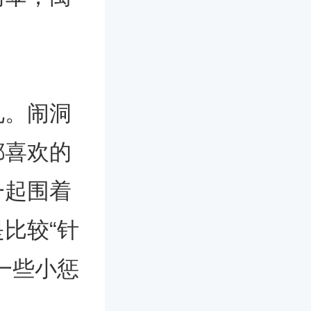
礼。闹洞
都喜欢的
一起围着
比较“针
一些小惩