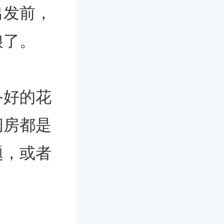
出发前，
娘了。
备好的花
闺房都是
题，或者