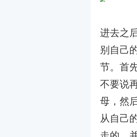
进去之
别自己
节。首
不要说
母，然
从自己
走的，