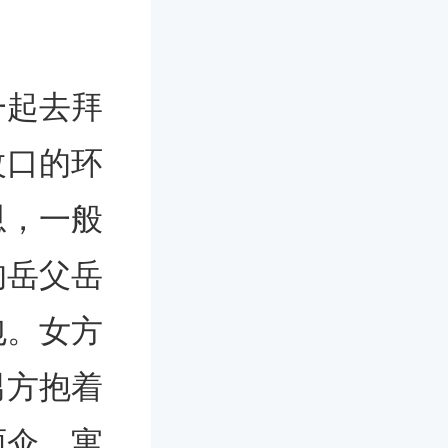
一起去拜
改口的环
恩，一般
的岳父岳
包。女方
男方抱着
雨伞，寓