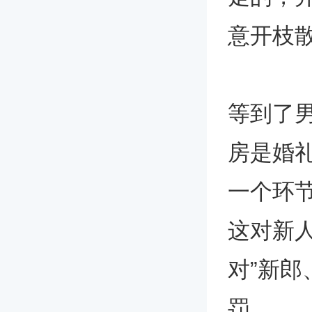
意开枝
等到了
房是婚
一个环
这对新
对”新
罚。