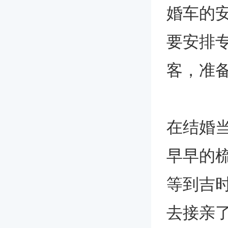
婚车的
要安排
客，准
在结婚
早早的
等到吉
去接亲