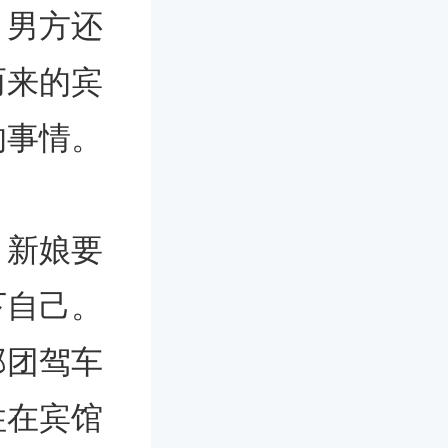
。男方还
而来的宾
的事情。
。新娘要
下自己。
郎团驾车
住在宾馆