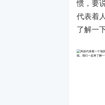
惯，要
代表着
了解一