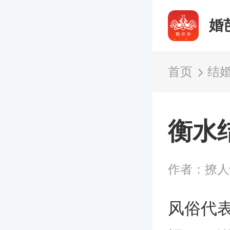
婚
首页
结
衡水
作者：撩
风俗代