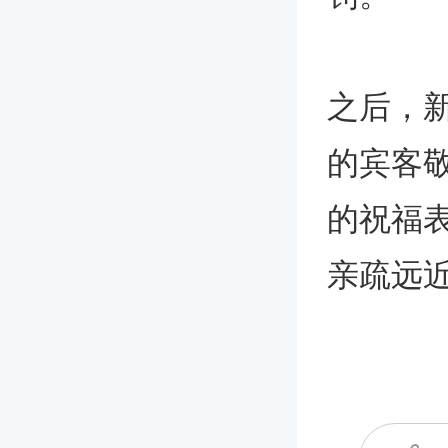
之后，
的宾客
的祝福
亲疏远