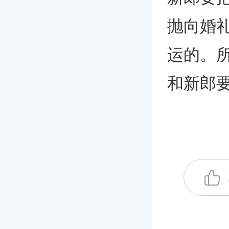
抛向婚
运的。
和新郎