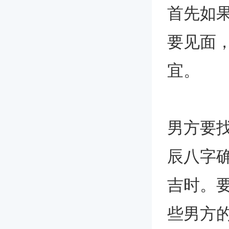
首先如
要见面
宜。
男方要找
辰八字
吉时。
些男方