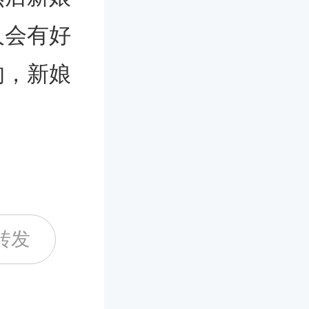
人会有好
的，新娘
。
转发