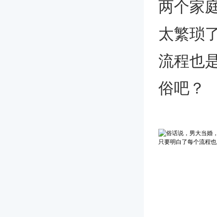
两个家
太繁琐
流程也
俗吧？