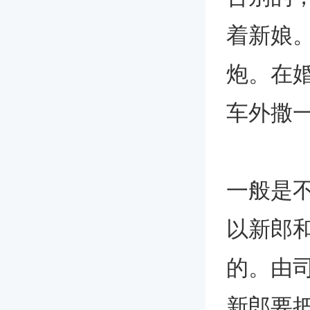
着新娘
炮。在
车外撒
一般是
以新郎
的。由
新郎要