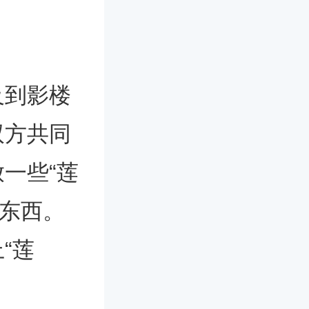
及到影楼
双方共同
一些“莲
的东西。
“莲