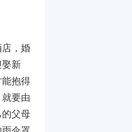
酒店，婚
迎娶新
才能抱得
，就要由
己的父母
的雨伞罩