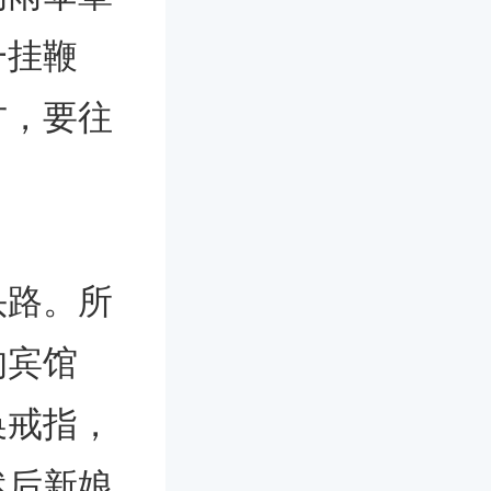
一挂鞭
方，要往
头路。所
的宾馆
换戒指，
然后新娘