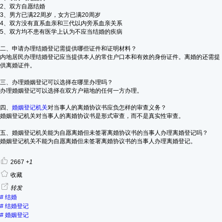
2、双方自愿结婚
3、男方已满22周岁，女方已满20周岁
4、双方没有直系血亲和三代以内旁系血亲关系
5、双方均不患有医学上认为不应当结婚的疾病
二、申请办理结婚登记需提供哪些证件和证明材料？
内地居民办理结婚登记应当提供本人的常住户口本和有效的身份证件。离婚的还需提
供离婚证件。
三、办理婚姻登记可以选择在哪里办理吗？
办理婚姻登记可以选择在双方户籍地的任何一方办理。
四、
婚姻登记机关
对当事人的离婚协议书应负怎样的审查义务？
婚姻登记机关对当事人的离婚协议书是形式审查，而不是真实性审查。
五、婚姻登记机关能为自愿离婚但未签署离婚协议书的当事人办理离婚登记吗？
婚姻登记机关不能为自愿离婚但未签署离婚协议书的当事人办理离婚登记。
2667
+1
收藏
转发
#
结婚
#
结婚登记
#
婚姻登记