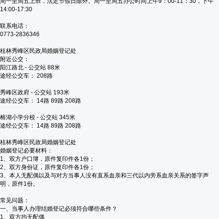
周一至周五上班，法定节假日除外。周一至周五办公时间上午9：00-11：30，下午
14:00-17:30
联系电话：
0773-2836346
桂林秀峰区民政局婚姻登记处
附近公交：
阳江路北 - 公交站 88米
途经公交车： 208路
秀峰区政府 - 公交站 193米
途经公交车： 14路 89路 208路
榕湖小学分校 - 公交站 345米
途经公交车： 14路 89路 208路
桂林秀峰区民政局婚姻登记处
婚姻登记必要材料：
1、双方户口簿，原件复印件各1份；
2、双方身份证，原件复印件各1份；
3、本人无配偶以及与对方当事人没有直系血亲和三代以内旁系血亲关系的签字声
明，原件1份。
常见问题：
一、当事人办理结婚登记必须符合哪些条件？
1、双方均无配偶