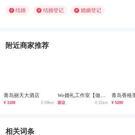
结婚
结婚登记
婚姻登记
#
#
#
附近商家推荐
青岛丽天大酒店
We婚礼工作室【做有温度的婚礼】
青岛香格
¥ 3188
0.09km
面议
0.31km
¥ 5280
相关词条