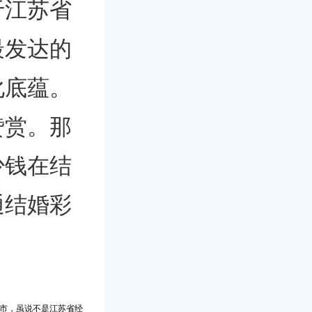
于江苏省
最发达的
化底蕴。
赞赏。那
少钱在结
通结婚彩