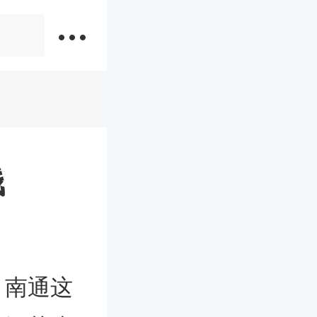
彩礼一般给多少钱
钱
。南通这