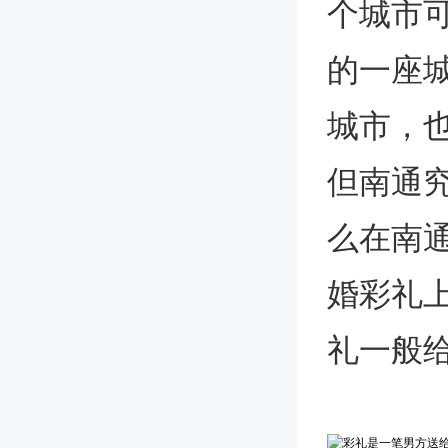
个城市
的一座
城市，
但南通
么在南
婚彩礼
礼一般