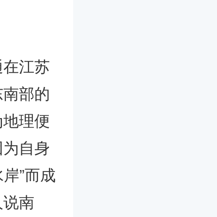
通在江苏
东南部的
为地理便
因为自身
水岸”而成
人说南