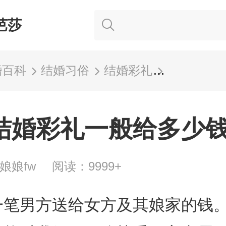
芭莎
婚百科
结婚习俗
结婚彩礼
南通结婚
结婚彩礼一般给多少
娘娘fw
阅读：9999+
一笔男方送给女方及其娘家的钱