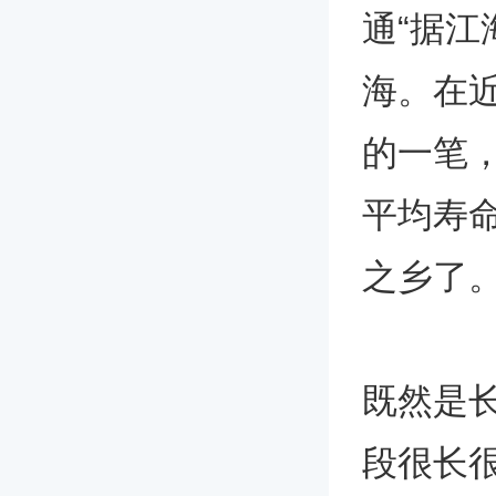
通“据江
海。在
的一笔
平均寿
之乡了
既然是
段很长