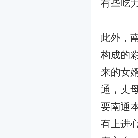
有些吃
此外，
构成的
来的女
通，丈
要南通本
有上进