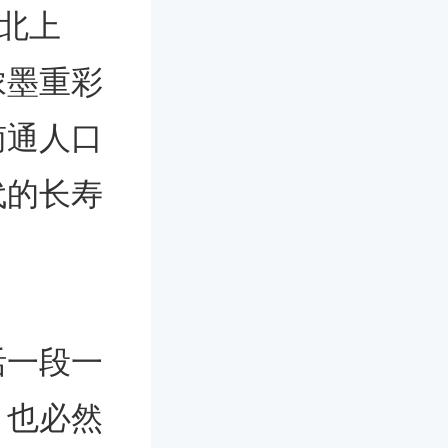
作北上
浓墨重彩
南通人口
代的长寿
活一段一
，也必然